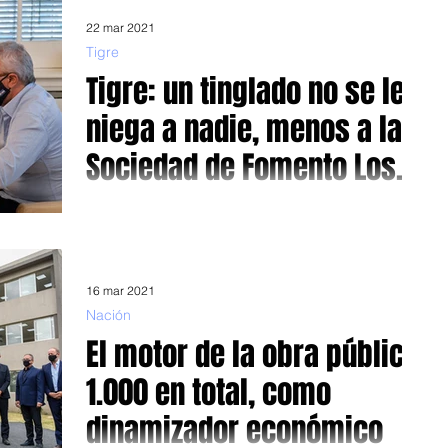
22 mar 2021
Tigre
Tigre: un tinglado no se le
niega a nadie, menos a la
Sociedad de Fomento Los
Tábanos
Una empresa colocara un tinglado en la cancha de fútbol
5 Foto: El peronista Zamora al momento de firmar el
convenio En esto de que una...
16 mar 2021
Nación
El motor de la obra pública,
1.000 en total, como
dinamizador económico