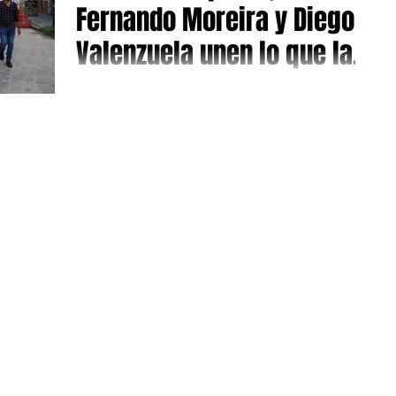
Fernando Moreira y Diego
Valenzuela unen lo que la
historia separó
Con inversión del gobierno nacional se esta realizando la
repavimentación de la calle Triunvirato, limite San Martín y
Tren de Febrero....