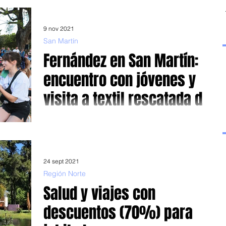
Macri
Juntos Si la épica y...
9 nov 2021
San Martín
Fernández en San Martín:
encuentro con jóvenes y
visita a textil rescatada del
caos macrista
Estuvo junto al intendente Moreira, la candidata Nancy
Cappelloni y el ministro Katopodis El presidente Alberto
Fernández dialogó (ayer) ...
24 sept 2021
Región Norte
Salud y viajes con
descuentos (70%) para