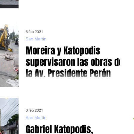
El Presidente dijo que “la Argentina necesita de esta
infraestructura para poder crecer" al anunciar la ejecución
en todo el país Parte...
5 feb 2021
San Martín
Moreira y Katopodis
supervisaron las obras de
la Av. Presidente Perón
Los trabajos comprenden la repavimentación, puesta de
luminarias y rampas La obra púbica encarada por el
gobierno nacional, como punta de...
3 feb 2021
San Martín
Gabriel Katopodis,