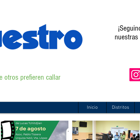
¡Seguin
nuestras 
 otros prefieren callar
Inicio
Distritos