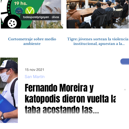
Cortometraje sobre medio
Tigre: jóvenes sortean la violencia
ambiente
institucional, apuestan a la
cultura del amor
15 nov 2021
San Martín
Fernando Moreira y
katopodis dieron vuelta la
taba acostando las
expectativas de Jorge
De aquella caída en las PASO, ayer, el Frente de Todos se
impuso con el 39,46% de los votos frente al 37,65% de