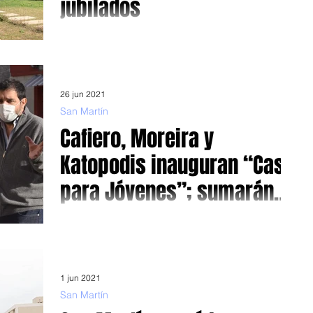
jubilados
El gobierno nacional presentó, en Pilar, el plan Previaje
PAMI y las nuevas obras en el hospital de Pilar El jefe de
Gabinete de...
26 jun 2021
San Martín
Cafiero, Moreira y
Katopodis inauguran “Casa
para Jóvenes”; sumarán
otras 50 más
Es la primera casa de un plan nacional. Habilitarán, hoy,
una San Martín. Foto archivo: Intendente Fernando
Moreira En coincidencia con...
1 jun 2021
San Martín