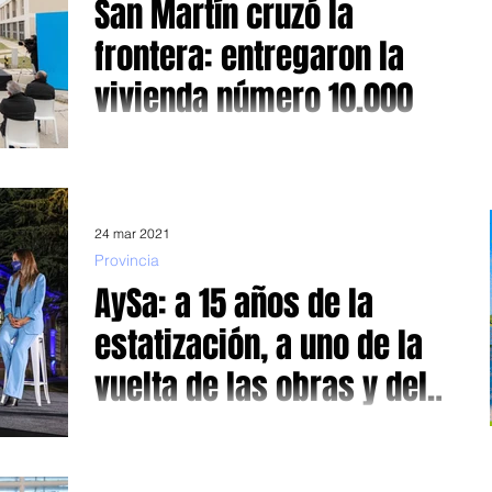
San Martín cruzó la
frontera: entregaron la
vivienda número 10.000
Alberto Fernández, junto al intendente Fernando Moreira,
los ministros, Jorge Ferraresi, Gabriel Katopodis y Teresa
García ministra de...
24 mar 2021
Provincia
AySa: a 15 años de la
estatización, a uno de la
vuelta de las obras y del
desastre macrista
El presidente Alberto Fernández participó, junto a la
presidenta de la empresa, Malena Galmarini, del acto
recordatorio junto a ministros...