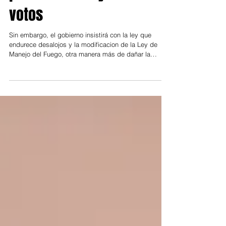
presión social y falta de
votos
Sin embargo, el gobierno insistirá con la ley que
endurece desalojos y la modificacion de la Ley de
Manejo del Fuego, otra manera más de dañar la
calidad de vida. La fuerte presión social expresada
por artistas, deportistas, a través de redes sociales y
medios de comunicación, sumado a la gran
movilización social que se proyecta para mañana llevó
a La Libertad Avanza a retirar el capítulo de la reforma
de la Ley de Tierras. Así se confirmó en la tarde de
este miércoles, luego