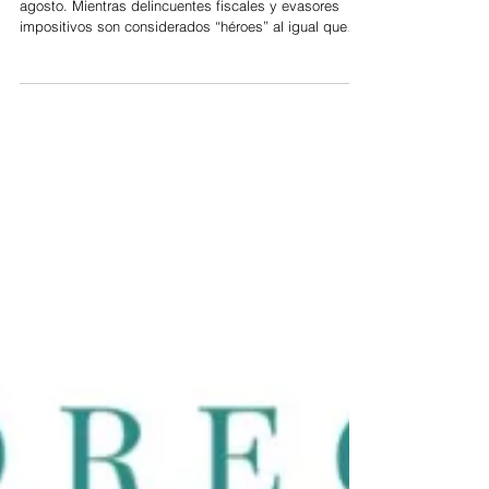
del Inmobiliario Urbano
Impulsado por ARBA, hasta un 10%. Vence el 6 de
agosto. Mientras delincuentes fiscales y evasores
impositivos son considerados “héroes” al igual que
funcionarios corruptos, tal cual ventea el presidente
del país, y esto impide, por ejemplo, la construcción
de rutas, en la provincia aún reina el sentido común.
En este sentido, la Agencia de Recaudación de la
provincia de Buenos Aires (ARBA) fijó como fecha
tope el jueves 6 de agosto para abonar con descuento
la cuota cuatro de