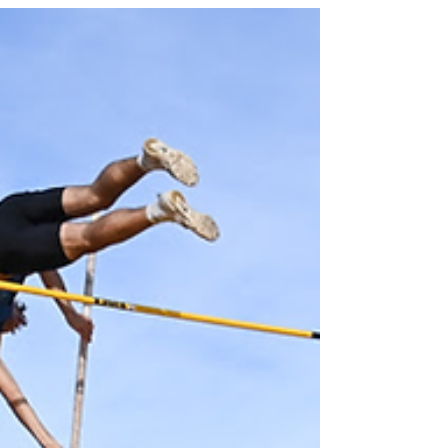
Muchos dueños viven en propiedades que no se
ajustan a su realidad cotidiana, pero que son el sueño
de miles de compradores. Si usted tiene escaleras
que ya no usa, un jardín que le da trabajo o está lejos
del subte, está perdiendo dinero y calidad de vida. Le
explicamos por qué el mejor negocio inmobiliario
empieza por mirar su casa con los ojos del otro. Por:
Carlos Castaño En el mercado inmobiliario existe una
paradoja silenciosa: millones de propiedades están
"mal casadas