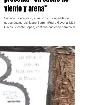
31 jul
Vicente López
En el Teatro Bertolt se
presenta “Un sueño de
viento y arena”
Sábado 8 de agosto, a las 21hs. La agenda de
espectáculos del Teatro Bertolt (Pedro Goyena 3231,
Olivos, Vicente López) continúa haciendo camino al
andar. En este caso, el próximo 8 de agosto se
presenta la pieza teatral “Un sueño de viento y arena”
que cuenta con la dirección de Luis Eduardo Martínez.
Entradas disponibles a través de Alternativa Teatral.
Sobre el escenario estarán figuras como las de Vanina