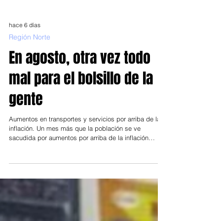
hace 6 días
Región Norte
En agosto, otra vez todo
mal para el bolsillo de la
gente
Aumentos en transportes y servicios por arriba de la
inflación. Un mes más que la población se ve
sacudida por aumentos por arriba de la inflación
autorizados por el gobierno nacional. Aumentos que
se dan en un contexto en que los salarios corren muy
por detrás de la inflación (1,9 junio) y de los precios
de góndolas. Consultoras privadas y universidades
públicas coinciden en determinar que una familia del
AMBA que percibe ingresos equivalentes a dos