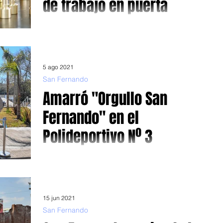
de trabajo en puerta
El intendente Andreotti anunció la creación del primer
Parque Industrial Conjugando salud y producción, y a
medida que la pandemia va...
5 ago 2021
San Fernando
Amarró "Orgullo San
Fernando" en el
Polideportivo Nº 3
El intendente Juan Andreotti inauguró el nuevo Muelle
Público para vecinos isleños Como quien da una vuelta
más a la hora de mejorar y...
15 jun 2021
San Fernando