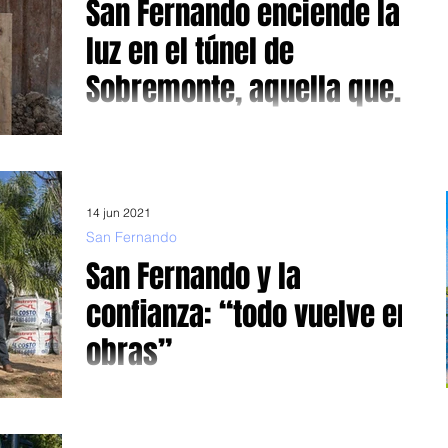
San Fernando enciende la
luz en el túnel de
Sobremonte, aquella que
Cambiemos apagó
El intendente Juan Andreotti, Malena Galmarini y Martín
Marinucci recorrieron obras complementarias del octavo
túnel que se construye en...
14 jun 2021
San Fernando
San Fernando y la
confianza: “todo vuelve en
obras”
El intendente Andreotti y el Ministro Arroyo firmaron un
convenio para fortaleces los 7 Centros de Desarrollo
Infantil del distrito. “Los...