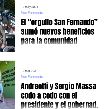
12 may 2021
San Fernando
El “orgullo San Fernando”
sumó nuevos beneficios
para la comunidad
Juan Andreotti presentó seis nuevas máquinas y
vehículos para Obras y Espacios Públicos y ponderó
Foto: El intendente une los puños con...
10 mar 2021
San Fernando
Andreotti y Sergio Massa
codo a codo con el
presidente y el gobernador