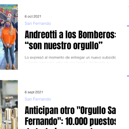
en marcha la planta que...
6 oct 2021
San Fernando
Andreotti a los Bomberos:
“son nuestro orgullo”
Lo expresó al momento de entregar un nuevo subsidio a
la institución para adquirir una lancha destinada a
combatir incendios en el Delta...
6 sept 2021
San Fernando
Anticipan otro "Orgullo San
Fernando": 10.000 puestos