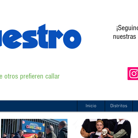
¡Seguin
nuestras 
 otros prefieren callar
Inicio
Distritos