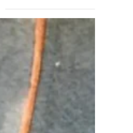
Mientras sectores de la oposición se muestran
preocupados y analizando alternativas para rescatar a
los endeudados a través de alguna vía legislativa, el
gobierno acusa a las víctimas que produce el modelo
libertario. En este sentido fue que la diputada nacional
encendió la alarma. Jimena López La crisis disparada
por el modelo que regentea Milei junto a sus socios
del PRO y la UCR, además de haber llevado a la
quiebra a 26.500 empresas y generado 310.000
despidos, más de