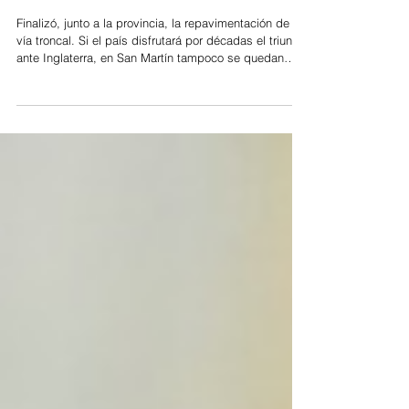
la Ruta Provincial N° 4
Finalizó, junto a la provincia, la repavimentación de la
vía troncal. Si el país disfrutará por décadas el triunfo
ante Inglaterra, en San Martín tampoco se quedan
atrás a la hora de festejar. En este caso se trata de un
“festejo” que garantiza una mejor calidad de vida: la
repavimentación de la ruta provincial N°4. Obras, de
más está decir, que aumentan la seguridad vial.
Además, ofrece una mejora integral a uno de los
anillos de circunvalación del Área Metropolitana. L