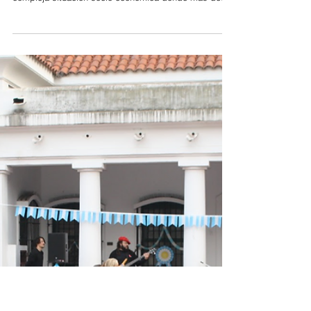
8 jul
Tigre
Julio Zamora atiende la
agenda de las PyMes
locales
Acompañó la inauguración de la nueva planta de la
empresa Canestrari Hermanos. Al calor de una
compleja situación socio-económica donde más de
26.000 Pymes debieron cerrar las puertas desde la
llegada de Milei, con industriales como los de la
Asociación de Industriales PyMes Argentinos
reclamando un cambio de rumbo, que el intendente
peronista Julio Zamora haya acompañado la
inauguración de la nueva planta de la empresa
Canestrari Hermanos es toda una definición. Más
todaví