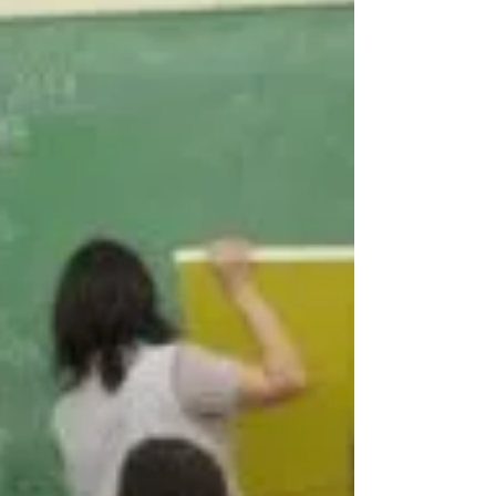
país todo hasta que finalmente el árbitro marcó la
finalización del partido, quedará registrado en la
historia deportiva mundial. El país estalló en un solo
grito, el tradicional “Vamos Argentina, carajo”. Sólo la
innecesaria represión orquestada por el gobierno de la
Ciudad (CABA) y la aparición (oportunista y guionada)