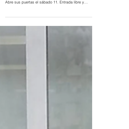
En San Fernando, la producción artesanal y
sustentable va de la mano con la creatividad artística.
Abre sus puertas el sábado 11. Entrada libre y
gratuita. No se suspende por lluvia. Cuando el
próximo sábado 11 de julio la tradicional “Feria Vibra
Emprendedora” de San Fernando abra sus puertas, la
pasión que despierta el mundial de fútbol habrá
ingresado en el corazón de los argentinos. Del mismo
modo, también “Vibra Emprendedora” estará
exhibiendo, en cada uno de esos stan