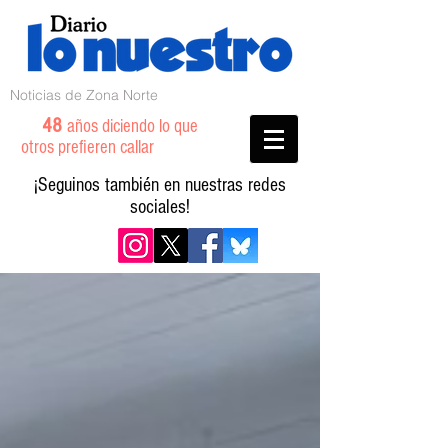
Noticias de Zona Norte
48
años diciendo lo que
otros prefieren callar
¡Seguinos también en nuestras redes
sociales!