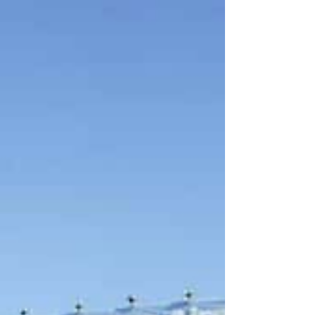
7%” y a un problema más profundo: “la creciente
precarización del empleo”. También considera que
falta discutir un "verdadero modelo de país". El
dirigente Sindical y actual secretario Gral. del
Sindicato de Trabajadores Municipales de Vicente
López (STMVL), Víctor Pirillo, salió al cruce del daño
que está causando el modelo y las políticas llevadas
adelante por el president