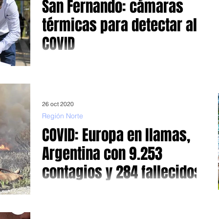
San Fernando: cámaras
térmicas para detectar al
COVID
La presentó el intendente Juan Andreotti junto al
presidente de Trenes Argentinos Martín Marinucci.
Funcionarán en estaciones de trenes...
26 oct 2020
Región Norte
COVID: Europa en llamas,
Argentina con 9.253
contagios y 284 fallecidos
Mientras el conurbano y CABA tienden a aplanarse, el
resto del país no logra reducir los casos Mientras en
Europa estalla, entre otras...