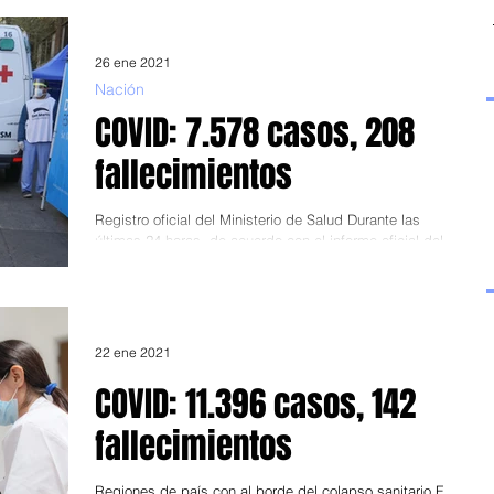
26 ene 2021
Nación
COVID: 7.578 casos, 208
fallecimientos
Registro oficial del Ministerio de Salud Durante las
últimas 24 horas, de acuerdo con el informe oficial del
Ministerio de Salud, 7.578...
22 ene 2021
COVID: 11.396 casos, 142
fallecimientos
Regiones de país con al borde del colapso sanitario Foto: