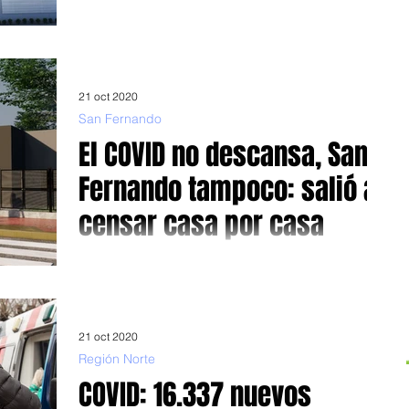
Mientras en la región del AMBA los casos parecen
disminuir muy tenuemente, el resto del país enciende la
alarma. Foto: Gracias al tiempo...
21 oct 2020
San Fernando
El COVID no descansa, San
Fernando tampoco: salió a
censar casa por casa
Es dentro del marco de pre Censo Nacional de Población,
Hogares y Viviendas 2020 Con la pandemia a cuesta ,
con todo lo que esto implica...
21 oct 2020
Región Norte
COVID: 16.337 nuevos