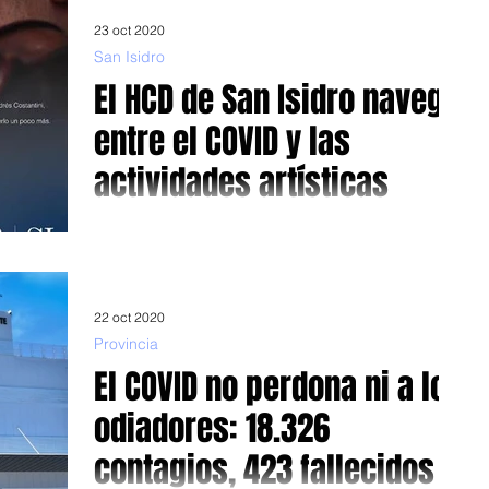
23 oct 2020
San Isidro
El HCD de San Isidro navega
entre el COVID y las
actividades artísticas
Actividad libre y gratuita Si bien la pandemia no
disminuyo, más bien todo lo contrario, como lo indica lo
que está sucediendo en Europa,...
22 oct 2020
Provincia
El COVID no perdona ni a los
odiadores: 18.326
contagios, 423 fallecidos