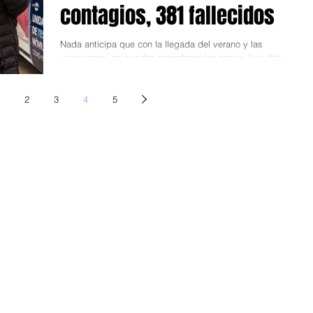
contagios, 381 fallecidos
Nada anticipa que con la llegada del verano y las
vacaciones, no puedan recrudecer los casos. Los datos
recabados por el Ministerio de...
2
3
4
5