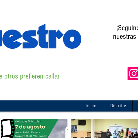
¡Seguin
nuestras 
 otros prefieren callar
Inicio
Distritos