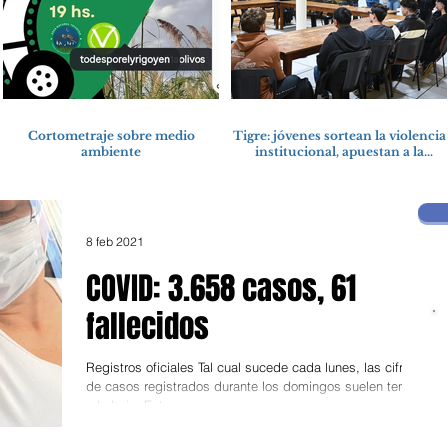
Cortometraje sobre medio
Tigre: jóvenes sortean la violencia
ambiente
institucional, apuestan a la
cultura del amor
8 feb 2021
COVID: 3.658 casos, 61
fallecidos
Registros oficiales Tal cual sucede cada lunes, las cifras
de casos registrados durante los domingos suelen tender
a la baja. Esto se...