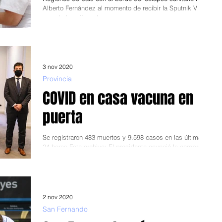
Alberto Fernández al momento de recibir la Sputnik V Aun
cuando las cifras de...
3 nov 2020
Provincia
COVID en casa vacuna en
puerta
Se registraron 483 muertos y 9.598 casos en las últimas
24 horas Foto archivo: El presidente anunció la compra de
vacunas rusas El...
2 nov 2020
San Fernando