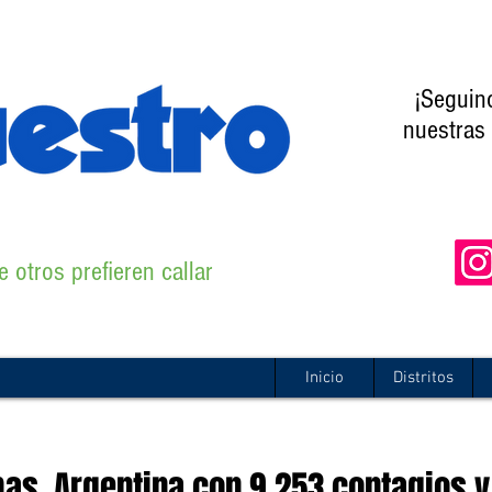
¡Seguin
nuestras 
 otros prefieren callar
Inicio
Distritos
mas, Argentina con 9.253 contagios y