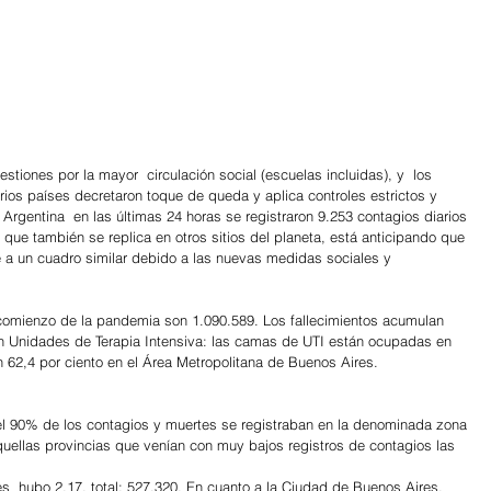
estiones por la mayor  circulación social (escuelas incluidas), y  los 
ios países decretaron toque de queda y aplica controles estrictos y 
rgentina  en las últimas 24 horas se registraron 9.253 contagios diarios 
 que también se replica en otros sitios del planeta, está anticipando que 
 a un cuadro similar debido a las nuevas medidas sociales y 
comienzo de la pandemia son 1.090.589. Los fallecimientos acumulan 
n Unidades de Terapia Intensiva: las camas de UTI están ocupadas en 
un 62,4 por ciento en el Área Metropolitana de Buenos Aires.
el 90% de los contagios y muertes se registraban en la denominada zona 
ellas provincias que venían con muy bajos registros de contagios las 
s  hubo 2.17, total: 527.320. En cuanto a la Ciudad de Buenos Aires, 