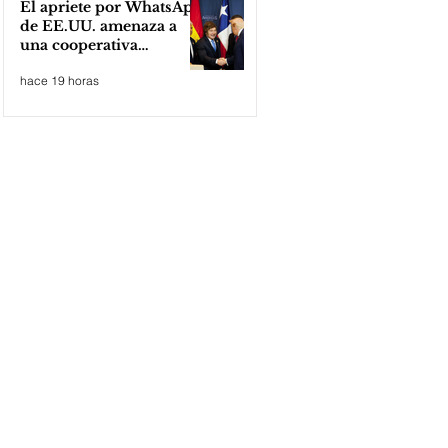
El apriete por WhatsApp
de EE.UU. amenaza a
una cooperativa
argentina para boicotear
hace 19 horas
a Huawei