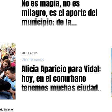
No es magia, no es
milagro, es el aporte del
municipio; de la
comunidad
Con fondos municipales continúan con la refacción de la
Parroquia Nuestra Señora de Aránzazu de San Fernando
Un nuevo peldaño en materia...
28 jul 2017
San Fernando
Alicia Aparicio para Vidal:
hoy, en el conurbano
tenemos muchas ciudades
cárceles
San Fernando:inauguran nueva plaza en Barrio La Paz El
barrio “La Paz” es una típica barriada del conurbano, en
este caso de Virreyes,...