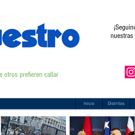
¡Seguin
nuestras 
 otros prefieren callar
Inicio
Distritos