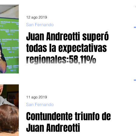
deporte ya que es la mejor...
12 ago 2019
San Fernando
Juan Andreotti superó
todas la expectativas
regionales:58,11%
San Fernando El joven Juan Andreotti se encamina a ser
el intendente más joven del conurbano luego de que,
ayer, obtuviera un 58,11% de...
11 ago 2019
San Fernando
Contundente triunfo de
Juan Andreotti