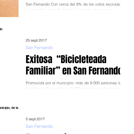
San Fernando Con cerca del 8% de los votos escrutados,
el peronista Juan Andreotti se impone de manera
contundente. Frente de Todos...
25 sept 2017
San Fernando
Exitosa “Bicicleteada
Familiar” en San Fernando
Promovida por el municipio: más de 9.000 personas la
pedalearon Poco más de 9.000 personas participaron, de
la ya tradicional,...
5 sept 2017
San Fernando