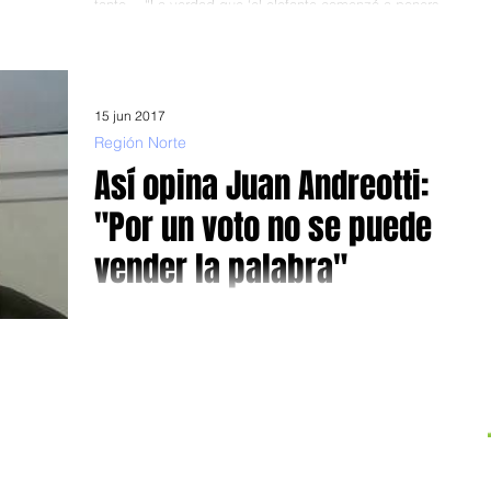
tanto… “La verdad que ‘el elefante comenzó a ponerse
de pie’ y ya vemos éste...
15 jun 2017
Región Norte
Así opina Juan Andreotti:
"Por un voto no se puede
vender la palabra"
Sobre el valor de la palabra, la coherencia y la lealtad
Continuando con la saga de entrevistas -se sentaron el
intendente Julio Zamora,...