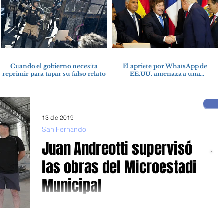
Cuando el gobierno necesita
El apriete por WhatsApp de
reprimir para tapar su falso relato
EE.UU. amenaza a una
cooperativa argentina para
boicotear a Huawei
13 dic 2019
San Fernando
Juan Andreotti supervisó
las obras del Microestadio
Municipal
Construido con fondos municipal “Es un avance de la
ciudad muy importante y vamos a seguir invirtiendo en