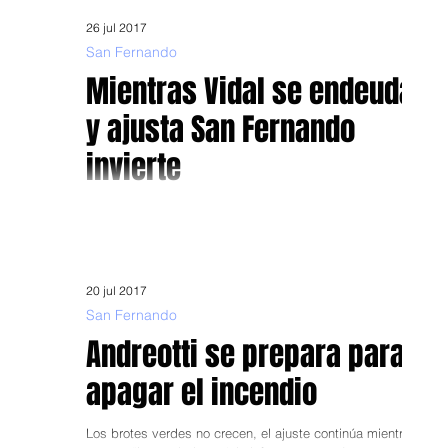
26 jul 2017
San Fernando
Mientras Vidal se endeuda
y ajusta San Fernando
invierte
Con fondos municipales construye nuevo edificio para
Dirección de Transito Con el objetivo de agilizar y facilitar
los trámites de los...
20 jul 2017
San Fernando
Andreotti se prepara para
apagar el incendio
Los brotes verdes no crecen, el ajuste continúa mientras