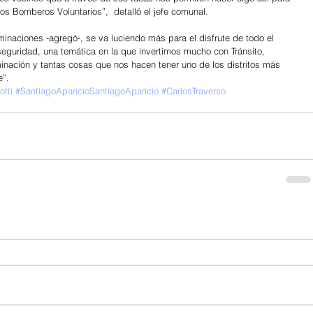
los Bomberos Voluntarios”,  detalló el jefe comunal.
inaciones -agregó-, se va luciendo más para el disfrute de todo el 
seguridad, una temática en la que invertimos mucho con Tránsito, 
minación y tantas cosas que nos hacen tener uno de los distritos más 
e”.
tti
#SantiagoAparicioSantiagoAparicio
#CarlosTraverso