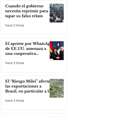
Cuando el gobierno
necesita reprimir para
tapar su falso relato
hace 2 horas
El apriete por WhatsApp
de EE.UU. amenaza a
una cooperativa
argentina para boicotear
hace 3 horas
a Huawei
El “Riesgo Milei” afecta
las exportaciones a
Brasil, en particular a la
industria automotriz de
hace 4 horas
la provincia