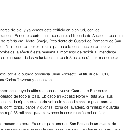
erse de pie’ y ya vemos éste edificio en plenitud, con las 
vances. Por este cuartel tan importante, el Intendente Andreotti quedará 
sí se refería era Héctor Smoje, Presidente de Cuartel de Bombero de San 
te –5 millones de pesos- municipal para la construcción del nuevo 
 bomberos la efectuó esta mañana al momento de recibir al intendente 
 moderna sede de los voluntarios; al decir Smoje, será más moderno del 
or por el diputado provincial Juan Andreotti, el titular del HCD, 
es Carlos Traverso y concejales.  
nando construye la última etapa del Nuevo Cuartel de Bomberos 
eparado de todo el país. Ubicado en Acceso Norte y Ruta 202, sus 
on salida rápida para cada vehículo y condiciones dignas para la 
r, dormitorios, baños y duchas, zona de lavadero, gimnasio y guardia 
 entregó $5 millones para el avance la construcción del edificio.
s meses de obra. Es un orgullo tener en San Fernando un cuartel de 
los vecinos que a través de sus tasas nos permiten hacer algo así para 