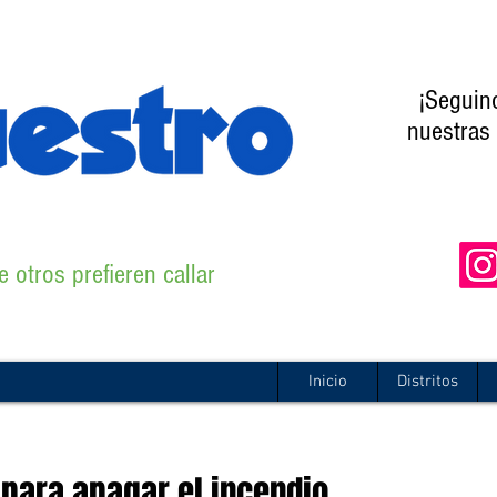
¡Seguin
nuestras 
 otros prefieren callar
Inicio
Distritos
 para apagar el incendio