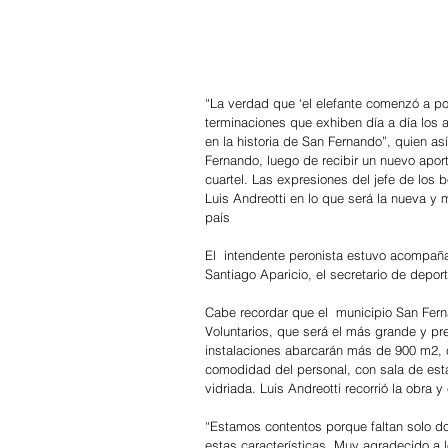
“La verdad que ‘el elefante comenzó a pon
terminaciones que exhiben día a día los a
en la historia de San Fernando”, quien a
Fernando, luego de recibir un nuevo apor
cuartel. Las expresiones del jefe de los
Luis Andreotti en lo que será la nueva y
país
El  intendente peronista estuvo acompañad
Santiago Aparicio, el secretario de deport
Cabe recordar que el  municipio San Fer
Voluntarios, que será el más grande y pr
instalaciones abarcarán más de 900 m2, c
comodidad del personal, con sala de esta
vidriada. Luis Andreotti recorrió la obra y
“Estamos contentos porque faltan solo do
estas características. Muy agradecido a 