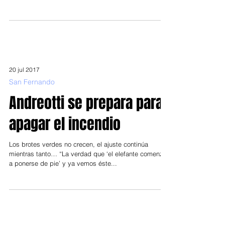
Son Federico Fernández y los hermanos Ignacio y
Federico Pizarro, consagrados en los Panamericanos
“Vinimos a traer el saludo del...
20 jul 2017
San Fernando
Andreotti se prepara para
apagar el incendio
Los brotes verdes no crecen, el ajuste continúa
mientras tanto… “La verdad que ‘el elefante comenzó
a ponerse de pie’ y ya vemos éste...