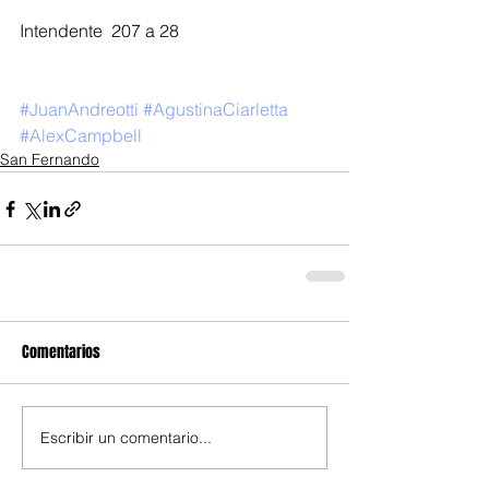
Intendente  207 a 28
#JuanAndreotti
#AgustinaCiarletta
#AlexCampbell
San Fernando
Comentarios
Escribir un comentario...