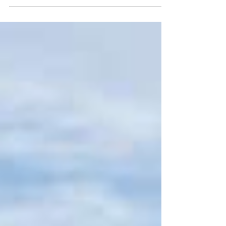
Lo harán invitado a toda la comunidad a un mega
evento De acuerdo con la información aportada por la
Asociación de Bomberos Voluntarios...