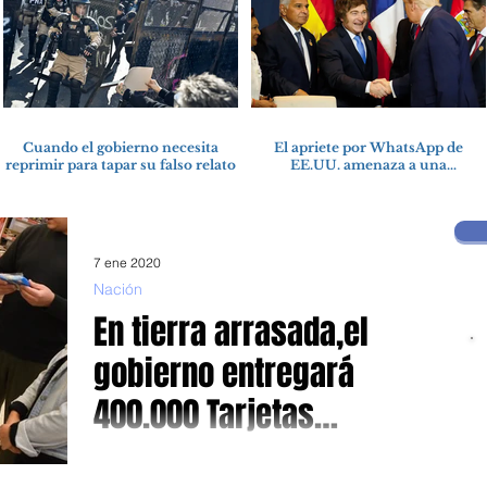
Cuando el gobierno necesita
El apriete por WhatsApp de
reprimir para tapar su falso relato
EE.UU. amenaza a una
cooperativa argentina para
boicotear a Huawei
7 ene 2020
Nación
En tierra arrasada,el
gobierno entregará
400.000 Tarjetas
Alimentarias
Mientras piqueteros del campo cortan rutas El ministro de
Desarrollo Social, Daniel Arroyo anunció que “en enero,