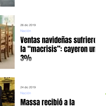
Será por 180 días Dando una nueva muestra hacia donde
se encamina el proyecto del Frente de Todos, un Estado
solidario con los que menos...
26 dic 2019
Nación
Ventas navideñas sufrieron
la “macrisis”: cayeron un
3%
Según CAME Le pesada herencia dejada por el modelo
Cambiemos -crisis y recesión- acaba de ser ratificada por
la Confederación Argentina...
24 dic 2019
Nación
Massa recibió a la