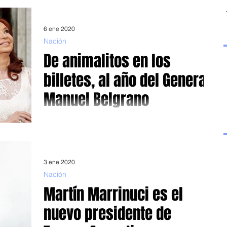
vamos a comenzar en el...
6 ene 2020
Nación
De animalitos en los
billetes, al año del General
Manuel Belgrano
Así lo dispuso el presidente Alberto Fernández Con un
claro sesgo de recuperar valores y sobre todo la historia
nacional, el presidente...
3 ene 2020
Nación
Martín Marrinuci es el
nuevo presidente de