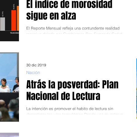
El indice de morosidad
sigue en alza
El Reporte Mensual refleja una contundente realidad
recesiva dejada por Cambiemos Por: Fernando Gañete
Blasco.- Como si actuara como una...
30 dic 2019
Nación
Atrás la posverdad: Plan
Nacional de Lectura
La intención es promover el habito de lectura sin
desestimar las vías tecnológica Dando una muestra más
de que el peronismo del Frente de...