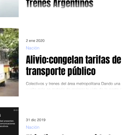
Trenes Argentinos
El desafío de recuperar cuatro años de desinversión
Desde ayer, Martín Marinucci es el nuevo presidente de la
estatal Trenes Argentinos...
2 ene 2020
Nación
Alivio:congelan tarifas de
transporte público
Colectivos y trenes del área metropolitana Dando una
vuelta más en materia de mejorar la vida de la gente de a
pie, el gobierno del...
31 dic 2019
Nación