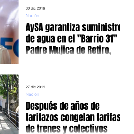
30 dic 2019
Nación
AySA garantiza suministro
de agua en el "Barrio 31"
Padre Mujica de Retiro,
Ante demora técnicas por parte del gobierno de Larreta
Producto de letargo e ineficiencia técnica del gobierno de
Horacio Rodríguez...
27 dic 2019
Nación
Después de años de
tarifazos congelan tarifas
de trenes y colectivos