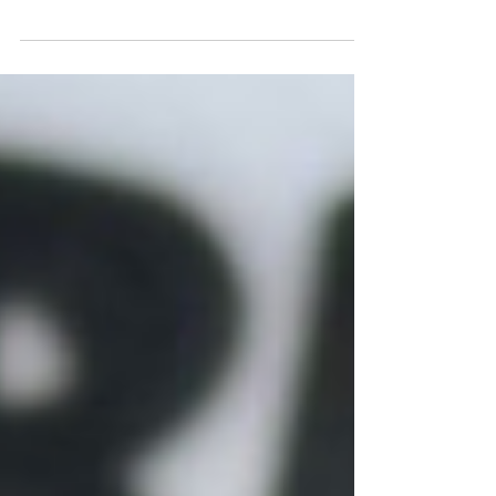
ampliaciones
Las obras ejecutadas con fondos municipales también
contempla, entre otras obras, nuevos núcleos
sanitarios y biblioteca. A través del Plan de Acción
Educativo implementado por el gobierno del
intendente Julio Zamora, y a pocas semanas del inicio
de clases, la construcción de nuevas aulas, núcleos
sanitarios, una biblioteca en la Escuela Secundaria N°
28 de Benavídez se encuentra en la etapa final.
También se encuentra en proceso de finalización la
construcción de una cocina,