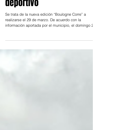
gran evento social y
deportivo
Se trata de la nueva edición “Boulogne Corre” a
realizarse el 29 de marzo. De acuerdo con la
información aportada por el municipio, el domingo 29
de marzo a las 08:00h, “Boulogne Corre” estará
materializando una nueva edición, la número 13. La
carrera será gratuita y al igual que ante cada evento,
es la gran oportunidad en que deportistas y familias
en general convergen en un ámbito callejero para dar
rienda suelta al deporte y al encuentro comunitario. La
organización corre