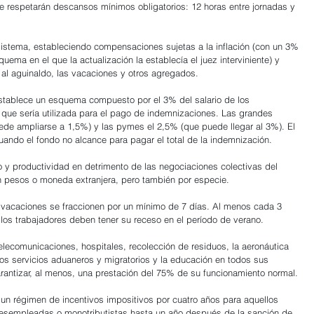
e respetarán descansos mínimos obligatorios: 12 horas entre jornadas y 
sistema, estableciendo compensaciones sujetas a la inflación (con un 3% 
ema en el que la actualización la establecía el juez interviniente) y 
al aguinaldo, las vacaciones y otros agregados.
establece un esquema compuesto por el 3% del salario de los 
 que sería utilizada para el pago de indemnizaciones. Las grandes 
de ampliarse a 1,5%) y las pymes el 2,5% (que puede llegar al 3%). El 
uando el fondo no alcance para pagar el total de la indemnización.
 y productividad en detrimento de las negociaciones colectivas del 
n pesos o moneda extranjera, pero también por especie.
 vacaciones se fraccionen por un mínimo de 7 días. Al menos cada 3 
 los trabajadores deben tener su receso en el período de verano.
telecomunicaciones, hospitales, recolección de residuos, la aeronáutica 
, los servicios aduaneros y migratorios y la educación en todos sus 
arantizar, al menos, una prestación del 75% de su funcionamiento normal.
 un régimen de incentivos impositivos por cuatro años para aquellos 
esempleadas o monotributistas hasta un año después de la sanción de 