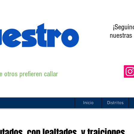
¡Seguin
nuestras 
 otros prefieren callar
Inicio
Distritos
utados, con lealtades y traiciones,