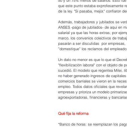
50 y un 75% menos de salarios. Esto fue 
que este punto estaba exprofesamente reda
de la ley. "Si pasaba, mejor," confiaron
Además, trabajadores y jubilados se verá
ANSES -pago de jubilados- de aquí en má
salarial ya que las horas extras, por eje
marco, los convenios colectivos de trabaj
pasarán a ser discutidas  por empresas, lo
”domestique” los reclamos del empleado
Un dato no menor es que lo que el Decreto
"flexibilización laboral" con el objeto de
sucedió. El modelo que regentea Milei, l
no haber generado ingresos de capitales
comercios barriales se vieron en la nece
empleo. Todos datos oficiales que revelan 
empresas y prioriza un modelo primarizad
agroexportadoras, financieras y bancarias
Qué fija la reforma
*Banco de horas: se reemplazan los pago