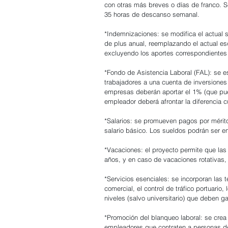
con otras más breves o días de franco. S
35 horas de descanso semanal.
*Indemnizaciones: se modifica el actual 
de plus anual, reemplazando el actual esqu
excluyendo los aportes correspondientes 
*Fondo de Asistencia Laboral (FAL): se 
trabajadores a una cuenta de inversiones
empresas deberán aportar el 1% (que pue
empleador deberá afrontar la diferencia c
*Salarios: se promueven pagos por mérito
salario básico. Los sueldos podrán ser e
*Vacaciones: el proyecto permite que las
años, y en caso de vacaciones rotativas,
*Servicios esenciales: se incorporan las 
comercial, el control de tráfico portuario
niveles (salvo universitario) que deben g
*Promoción del blanqueo laboral: se crea
empleadores que contraten a personas d