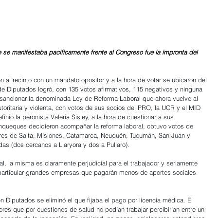
se manifestaba pacificamente frente al Congreso fue la impronta del 
 al recinto con un mandato opositor y a la hora de votar se ubicaron del 
a de Diputados logró, con 135 votos afirmativos, 115 negativos y ninguna 
 sancionar la denominada Ley de Reforma Laboral que ahora vuelve al 
toritaria y violenta, con votos de sus socios del PRO, la UCR y el MID 
efinió la peronista Valeria Sisley, a la hora de cuestionar a sus 
ueques decidieron acompañar la reforma laboral, obtuvo votos de 
res de Salta, Misiones, Catamarca, Neuquén, Tucumán, San Juan y 
as (dos cercanos a Llaryora y dos a Pullaro).
al, la misma es claramente perjudicial para el trabajador y seriamente 
 particular grandes empresas que pagarán menos de aportes sociales 
 Diputados se eliminó el que fijaba el pago por licencia médica. El 
res que por cuestiones de salud no podían trabajar percibirían entre un 