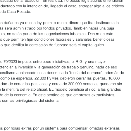
sacado de la redacción. En realidad, no pocos legisladores entendieron 
ctado con la intencion de, llegado el caso, entregar algo a los críticos 
 desde Casa Rosada.
n dañados ya que la ley permite que el dinero que iba destinado a la 
s será administrado por fondos privados. También habrá una baja 
mplo, no serán parte de las negociaciones laborales. Dentro de este 
o que permiten fijar condiciones laborales y salariales beneficiosas 
 que debilita la correlación de fuerzas: será el capital quien 
.
 70/2023 impuso, entre otras iniciativas, el RIGI y una mayor 
 potenciar la inversión y la generación de trabajo genuino, nada de eso 
iberalismo apalancado en la denominada "teoría del derrame", además de 
 como se esperaba, 22.300 PyMes debieron cerrar las puertas, 16.000 
sidad de cerrar las persianas y cerca de 300.000 personas quedaron sin 
la mentira del relato oficial. EL modelo beneficia al rico, a las grandes 
o de la economía, En este sentido es que empresas extractivistas, 
 son las privilegiadas del sistema
s por horas extras por un sistema para compensar jornadas extensas 