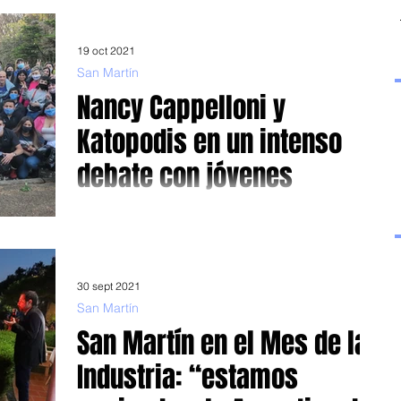
un sector de la política...
19 oct 2021
San Martín
Nancy Cappelloni y
Katopodis en un intenso
debate con jóvenes
Participaron del plenario de la Juventud Peronista de San
Martín Si algo tiene el peronismo, es que no esquiva los
debates mucho menos...
30 sept 2021
San Martín
San Martín en el Mes de la
Industria: “estamos