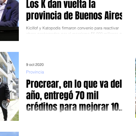
Los K dan vuelta la
provincia de Buenos Aires
Kicillof y Katopodis firmaron convenio para reactivar
obras postergadas por el macrismo.$5.000 millones para
la repavimentación y...
9 oct 2020
Provincia
Procrear, en lo que va del
año, entregó 70 mil
créditos para mejorar 100
mil casas
El presidente encabezó acto de entrega de viviendas
“Pudimos seguir adelante, pudimos seguir haciendo, y
pudimos entregar más de 70 mil...