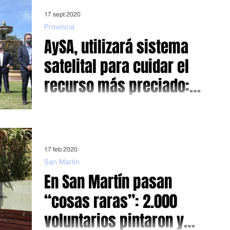
17 sept 2020
Provincia
AySA, utilizará sistema
satelital para cuidar el
recurso más preciado:
garantizar agua potable y
Acordó con Microsoft, Google y las telefónicas desarrollar
un plan estratégico en tecnología para los nuevos
cui
desafíos que significa...
17 feb 2020
San Martín
En San Martín pasan
“cosas raras”: 2.000
voluntarios pintaron y