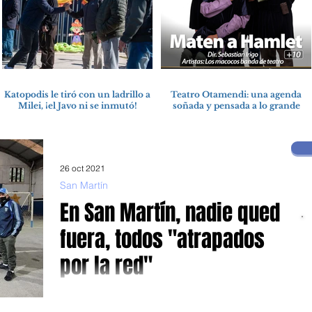
Katopodis le tiró con un ladrillo a
Teatro Otamendi: una agenda
Milei, ¡el Javo ni se inmutó!
soñada y pensada a lo grande
26 oct 2021
San Martín
En San Martín, nadie queda
fuera, todos "atrapados
por la red"
Acción política en beneficio de clubes e instituciones
barriales. Nancy Cappelloni entregó subsidios Mientras