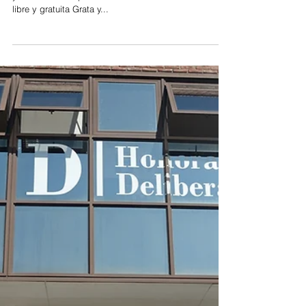
8 oct 2021
Tigre
Sorprendente muestra en
el HCD de Tigre
El naturalista Leonardo Javier Aguado expone variado
y multicolor mariposario de todo el mundo. Entrada
libre y gratuita Grata y...