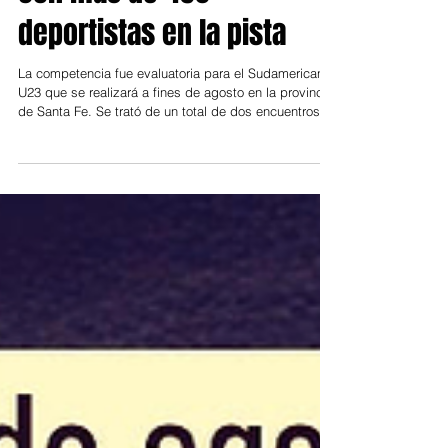
con más de 450
deportistas en la pista
La competencia fue evaluatoria para el Sudamericano
U23 que se realizará a fines de agosto en la provincia
de Santa Fe. Se trató de un total de dos encuentros
que se desarrollaron en la Pista Municipal Abel
Acevedo situada en el Polideportivo N° 2 Sarmiento
del centro de la ciudad. El evento forma parte del
calendario oficial con vistas al próximo sudamericano.
La flamante Pista Municipal Abel Acevedo de Tigre
centro fue el gran escenario nacional para la
realización del Camp