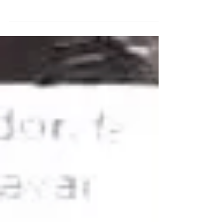
viento y arena”
Sábado 8 de agosto, a las 21hs. La agenda de
espectáculos del Teatro Bertolt (Pedro Goyena 3231,
Olivos, Vicente López) continúa haciendo camino al
andar. En este caso, el próximo 8 de agosto se
presenta la pieza teatral “Un sueño de viento y arena”
que cuenta con la dirección de Luis Eduardo Martínez.
Entradas disponibles a través de Alternativa Teatral.
Sobre el escenario estarán figuras como las de Vanina
Carrasco y Pablo Nicolás Otal. La obra propone una
experiencia poco