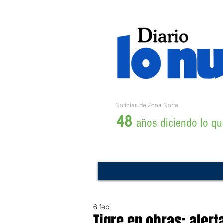
Noticias de Zona Norte
48
años diciendo lo que
6 feb
Tigre en obras: alert