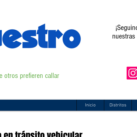
¡Seguin
nuestras 
 otros prefieren callar
Inicio
Distritos
a en tránsito vehicular