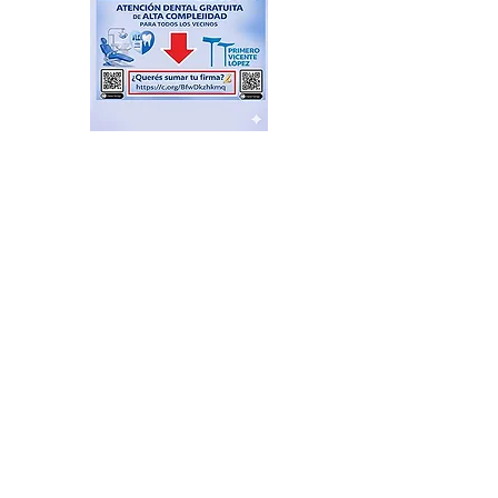
El Sindicato de
Municipales de Vicente
López capacitó sobre
técnicas de RCP