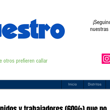
¡Seguin
nuestras 
 otros prefieren callar
Inicio
Distritos
spidos y trabajadores (60%) que no