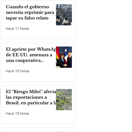
Cuando el gobierno
necesita reprimir para
tapar su falso relato
hace 11 horas
El apriete por WhatsApp
de EE.UU. amenaza a
una cooperativa
argentina para boicotear
hace 12 horas
a Huawei
El “Riesgo Milei” afecta
las exportaciones a
Brasil, en particular a la
industria automotriz de
hace 13 horas
la provincia