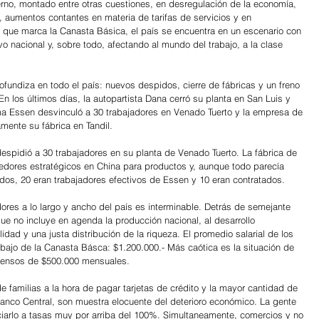
rno, montado entre otras cuestiones, en desregulación de la economía, 
, aumentos contantes en materia de tarifas de servicios y en 
o que marca la Canasta Básica, el país se encuentra en un escenario con 
o nacional y, sobre todo, afectando al mundo del trabajo, a la clase 
profundiza en todo el país: nuevos despidos, cierre de fábricas y un freno 
 En los últimos días, la autopartista Dana cerró su planta en San Luis y 
ma Essen desvinculó a 30 trabajadores en Venado Tuerto y la empresa de 
amente su fábrica en Tandil.
despidió a 30 trabajadores en su planta de Venado Tuerto. La fábrica de 
eedores estratégicos en China para productos y, aunque todo parecía 
dos, 20 eran trabajadores efectivos de Essen y 10 eran contratados.
dores a lo largo y ancho del país es interminable. Detrás de semejante 
e no incluye en agenda la producción nacional, al desarrollo 
lidad y una justa distribución de la riqueza. El promedio salarial de los 
bajo de la Canasta Básca: $1.200.000.- Más caótica es la situación de 
mensos de $500.000 mensuales. 
 familias a la hora de pagar tarjetas de crédito y la mayor cantidad de 
Banco Central, son muestra elocuente del deterioro económico. La gente 
arlo a tasas muy por arriba del 100%. Simultaneamente, comercios y no 