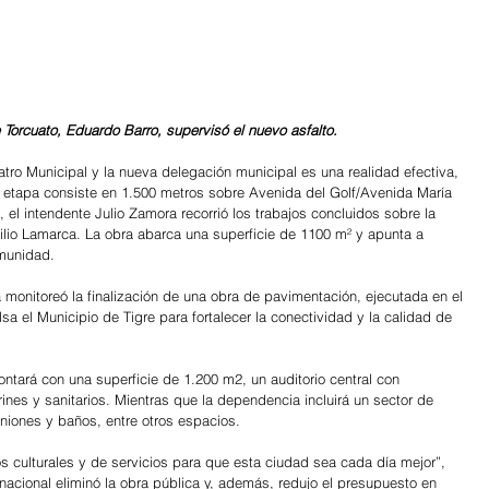
orcuato, Eduardo Barro, supervisó el nuevo asfalto.
atro Municipal y la nueva delegación municipal es una realidad efectiva, 
ra etapa consiste en 1.500 metros sobre Avenida del Golf/Avenida María 
 el intendente Julio Zamora recorrió los trabajos concluidos sobre la 
ilio Lamarca. La obra abarca una superficie de 1100 m² y apunta a 
omunidad.
a monitoreó la finalización de una obra de pavimentación, ejecutada en el 
sa el Municipio de Tigre para fortalecer la conectividad y la calidad de 
ontará con una superficie de 1.200 m2, un auditorio central con 
es y sanitarios. Mientras que la dependencia incluirá un sector de 
euniones y baños, entre otros espacios.
s culturales y de servicios para que esta ciudad sea cada día mejor”, 
 nacional eliminó la obra pública y, además, redujo el presupuesto en 