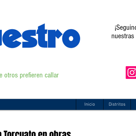
¡Seguin
nuestras 
 otros prefieren callar
Inicio
Distritos
n Torcuato en obras