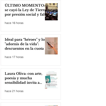
ÚLTIMO MOMENTO:
se cayó la Ley de Tierras
por presión social y falta
de votos
hace 16 horas
Ideal para “héroes" y los
"adornis de la vida":
descuentos en la cuota 4
del Inmobiliario Urbano
hace 17 horas
Laura Oliva: con arte,
poesía y mucha
sensibilidad invita a
compartir lectura
hace 21 horas