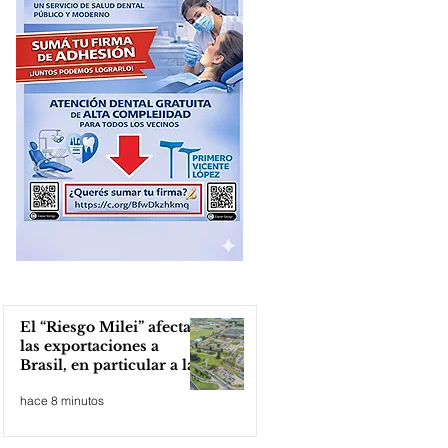
El “Riesgo Milei” afecta
las exportaciones a
Brasil, en particular a la
industria automotriz de
hace 8 minutos
la provincia