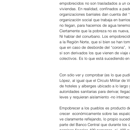
empobrecidos no son trasladados a un ce
viviendas. En realidad, confinados a pade
organizaciones barriales dan cuenta del
organización social que trabaja en barri
no llegan, para hacernos de agua tenemos
Ciertamente que la pobreza no es nueva,
Ni hablar del conurbano. Los empobrecid
a la Región Norte, que si bien se han tom
que en caso de desborde del “corona”,  
sí son derivados los que vienen de viaje 
colectivos. Es lo que está sucediendo en
Con sólo ver y comprobar (es lo que pudi
López, al igual que el Círculo Militar de V
de hoteles y alberges ubicado a lo largo 
autoridades sanitarias para derivar, lle
leves y requieran aislamiento -no interna
Empobrecer a los pueblos es producto de 
crecer  económicamente sobre las espald
ve claramente reflejando, lo propio suce
parte del Banco Central que durante los ú
paraísos fiscales.100 personas, sí, 100 