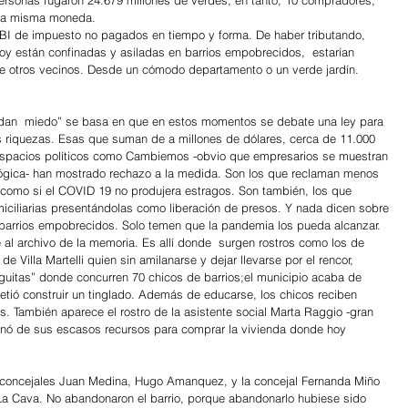
 la misma moneda.
PBI de impuesto no pagados en tiempo y forma. De haber tributando, 
y están confinadas y asiladas en barrios empobrecidos,  estarían 
e otros vecinos. Desde un cómodo departamento o un verde jardín.
 dan  miedo” se basa en que en estos momentos se debate una ley para 
es riquezas. Esas que suman de a millones de dólares, cerca de 11.000 
 espacios políticos como Cambiemos -obvio que empresarios se muestran 
ógica- han mostrado rechazo a la medida. Son los que reclaman menos 
e como si el COVID 19 no produjera estragos. Son también, los que 
miciliarias presentándolas como liberación de presos. Y nada dicen sobre 
barrios empobrecidos. Solo temen que la pandemia los pueda alcanzar.
 al archivo de la memoria. Es allí donde  surgen rostros como los de 
de Villa Martelli quien sin amilanarse y dejar llevarse por el rencor, 
iguitas” donde concurren 70 chicos de barrios;el municipio acaba de 
etió construir un tinglado. Además de educarse, los chicos reciben 
. También aparece el rostro de la asistente social Marta Raggio -gran 
onó de sus escasos recursos para comprar la vivienda donde hoy 
 concejales Juan Medina, Hugo Amanquez, y la concejal Fernanda Miño 
e La Cava. No abandonaron el barrio, porque abandonarlo hubiese sido 