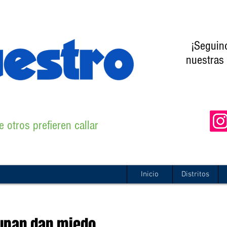
¡Seguin
nuestras 
 otros prefieren callar
Inicio
Distritos
upan,dan miedo