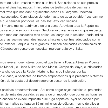
ntro de salud, mucho menos a un hotel. Son aislados en sus propias 
cer el virus hacinados. Infinidades de testimonios de vecinos y 
 “mal trato que nos dan” argumentan desde La Garganta Poderosa, 
os carenciados. Carenciados de todo, hasta de agua potable. “Los camino 
 que caminar por todos los pasillos” explican vecinos.
 ni mucho menos patrimonio de una zona. Atraviesa toda la República. 
os se acumulan por millones. Se observa claramente en lo que respecta 
ado medidas sanitarias más serias, así surge de la realidad, nada indica 
los y las vecinos sean destinados a hoteles o centros adecuados como 
del exterior. Porque a los migrantes lo tienen hacinados en terminales de 
 Córdoba con gente que necesitan regresar a Jujuy y Salta.
mos relevar) que hoteles como el que tiene la Fuerza Aérea en Vicente 
illa Martelli, el Liceo Militar de San Martín, Campo de Mayo, e infinidades 
y ancho de toda la Región Norte no han sido incluidos por las 
gado el caso, a pacientes de barrios empobrecidos que presenten síntomas 
ción-, da la pauta del desdén sobre un sector de la población.
políticas predeterminadas. Así como pagar bajos salarios o  pretender 
as del más desposeído, es parte de un modelo, que por estas horas se 
de cuando se evade impuesto o se fuga capitales. Ayer se conoció por 
ltimos 4 años se fugaron 86 mil millones de dólares, mucho de ellos a 
personas fugaron 24.679 millones de verdes, en tanto, 10 compradores, 