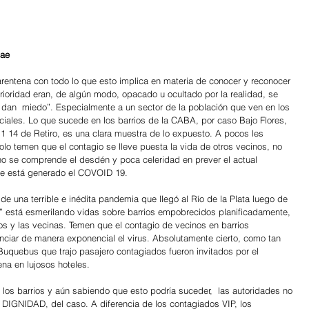
cae
arentena con todo lo que esto implica en materia de conocer y reconocer 
oridad eran, de algún modo, opacado u ocultado por la realidad, se 
dan  miedo”. Especialmente a un sector de la población que ven en los 
ciales. Lo que sucede en los barrios de la CABA, por caso Bajo Flores, 
1 14 de Retiro, es una clara muestra de lo expuesto. A pocos les 
lo temen que el contagio se lleve puesta la vida de otros vecinos, no 
 no se comprende el desdén y poca celeridad en prever el actual 
que está generado el COVOID 19.
e una terrible e inédita pandemia que llegó al Río de la Plata luego de 
a” está esmerilando vidas sobre barrios empobrecidos planificadamente, 
los y las vecinas. Temen que el contagio de vecinos en barrios 
ciar de manera exponencial el virus. Absolutamente cierto, como tan 
 Buquebus que trajo pasajero contagiados fueron invitados por el 
na en lujosos hoteles.
os barrios y aún sabiendo que esto podría suceder,  las autoridades no 
y DIGNIDAD, del caso. A diferencia de los contagiados VIP, los 