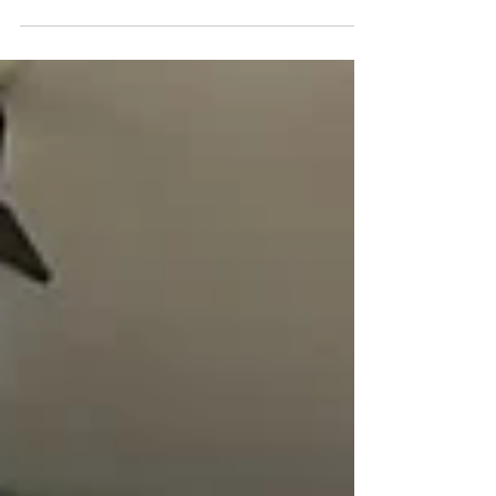
Inseguridad, corrupción, innecesaria represión,
complicidades y doble discurso Es la misma policía
de hace años. No cambio, o en...