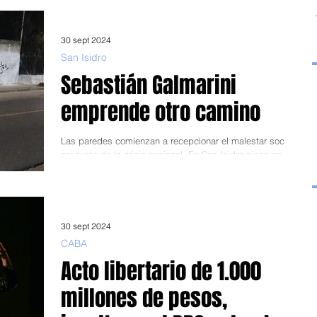
gobierno nacional y de...
30 sept 2024
San Isidro
Sebastián Galmarini
emprende otro camino
Las paredes comienzan a recepcionar el malestar social
producto de la crisis nacional. En San Isidro pican en
punta. Por: Tano Armaleo.-...
30 sept 2024
CABA
Acto libertario de 1.000
millones de pesos,