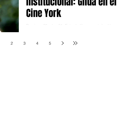
institucional: Gilda en el
Cine York
Domingo 29 a las 21. Entrada libre y gratuita. Una vez
más, el York de Olivos sorprende, gratamente, con la
programación artística, en...
2
3
4
5