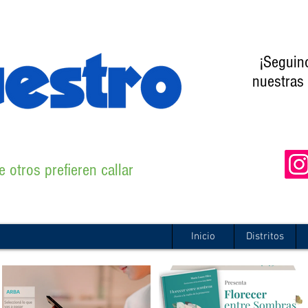
¡Seguin
nuestras 
 otros prefieren callar
Inicio
Distritos