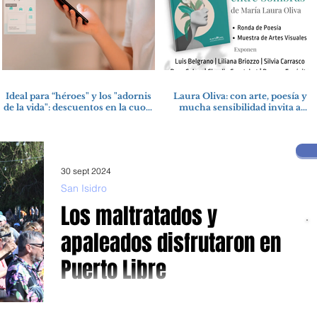
Ideal para “héroes" y los "adornis
Laura Oliva: con arte, poesía y
de la vida": descuentos en la cuota
mucha sensibilidad invita a
4 del Inmobiliario Urbano
compartir lectura
30 sept 2024
San Isidro
Los maltratados y
apaleados disfrutaron en
Puerto Libre
Miles de jubilados disfrutaron del día de la primavera. A
pesar del maltrato y el apaleo que reciben por parte del