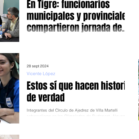
En Tigre: funcionarios
municipales y provinciales
compartieron jornada de
sensibilización sobre la
Participaron funcionarios y vecinos. A contramano de lo
que plantea el gobierno nacional a través de sus
Trata de Personas
acciones políticas como es...
28 sept 2024
Vicente López
Estos sí que hacen historia
de verdad
Integrantes del Círculo de Ajedrez de Villa Martelli
sobresalieron en las Olimpíadas de Budapest. Algunos
falsos profetas, que siempre...