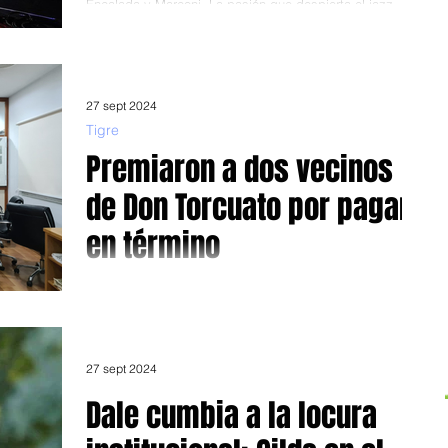
Encalada y Marconi. La pasión que despierta el jazz
continúa latiendo en miles de...
27 sept 2024
Tigre
Premiaron a dos vecinos
de Don Torcuato por pagar
en término
A partir del programa “Si Cumplís, Ganás” impulsado por
el Municipio de Tigre La crisis socio-económica sacude a
diestra y siniestra a...
27 sept 2024
Dale cumbia a la locura