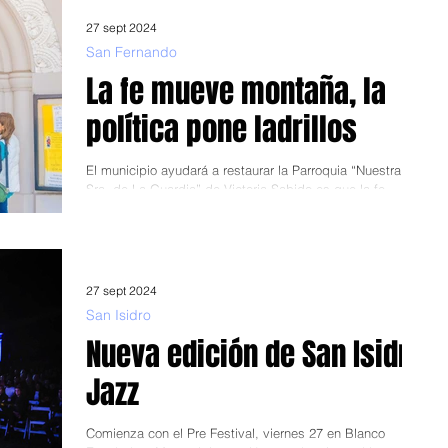
27 sept 2024
San Fernando
La fe mueve montaña, la
política pone ladrillos
El municipio ayudará a restaurar la Parroquia “Nuestra
Sra. de La Guardia” de Victoria Sabido es que la fe
mueve montañas, moviliza...
27 sept 2024
San Isidro
Nueva edición de San Isidro
Jazz
Comienza con el Pre Festival, viernes 27 en Blanco