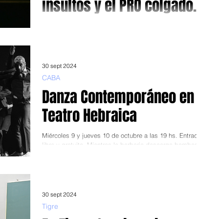
insultos y el PRO colgado
con un clavo
Los hermanos Milei oficializaron el partido nacional La
Libertad Avanza en medio de insultos, agravios y
violencia que fue aplaudida....
30 sept 2024
CABA
Danza Contemporáneo en
Teatro Hebraica
Miércoles 9 y jueves 10 de octubre a las 19 hs. Entrada
libre y gratuita. Mientras la barbarie descarga bombas en
Medio Oriente y el...
30 sept 2024
Tigre