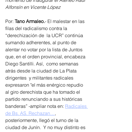
momento de inaugurar el Ateneo Raúl 
Alfonsín en Vicente López
Por: 
Tano Armaleo.
- El malestar en las 
filas del radicalismo contra la  
“derechización de  la UCR” continúa 
sumando adherentes, al punto de 
alentar no votar por la lista de Juntos  
que, en el orden provincial, encabeza 
Diego Santilli. Así,  como semanas 
atrás desde la ciudad de La Plata 
dirigentes  y militantes radicales 
expresaron "el más enérgico repudio 
al giro derechista que ha tomado el 
partido renunciando a sus históricas 
banderas” -ampliar nota en: 
Radicales 
de Bs. AS. Rechazan…
, 
posteriormente, llegó el turno de la 
ciudad de Junín.  Y no muy distinto es 