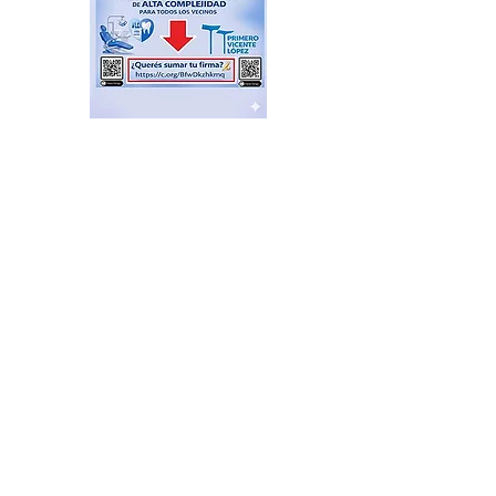
Cambio Climático: Vicente
López adentro, Milei, en
esto ¡afuera!
hace 57 minutos