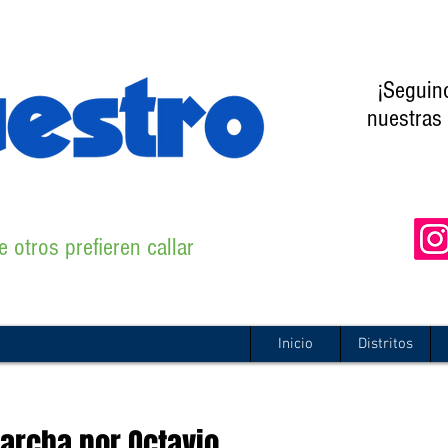
¡Seguin
nuestras 
 otros prefieren callar
Inicio
Distritos
marcha por Octavio