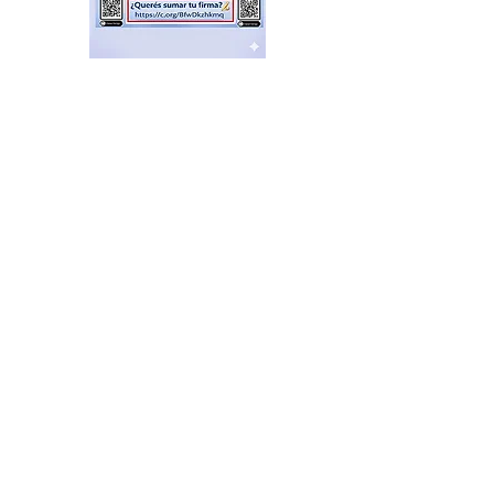
El Sindicato de
Municipales de Vicente
López capacitó sobre
técnicas de RCP
hace 10 horas