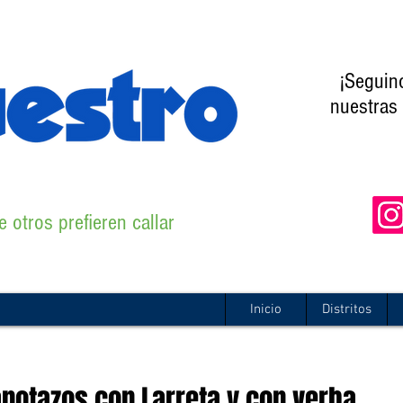
¡Seguin
nuestras 
 otros prefieren callar
Inicio
Distritos
notazos con Larreta y con verba