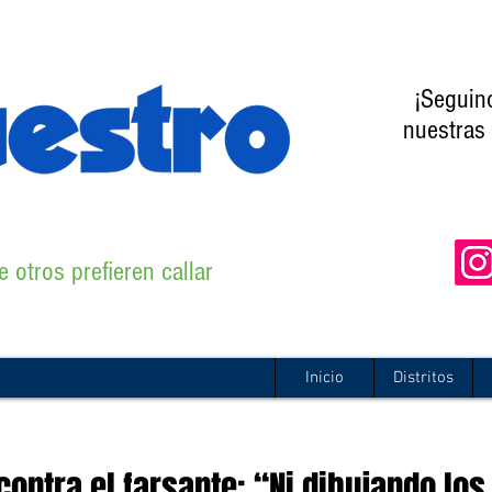
¡Seguin
nuestras 
 otros prefieren callar
Inicio
Distritos
ontra el farsante: “Ni dibujando los