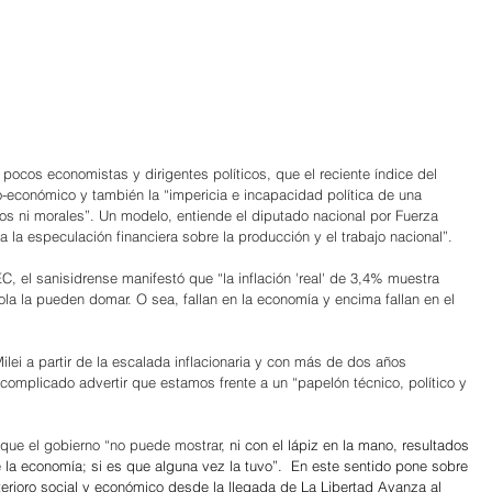
 pocos economistas y dirigentes políticos, que el reciente índice del 
o-económico y también la “impericia e incapacidad política de una 
os ni morales”. Un modelo, entiende el diputado nacional por Fuerza 
ia la especulación financiera sobre la producción y el trabajo nacional”.
DEC, el sanisidrense manifestó que “la inflación 'real' de 3,4% muestra 
la la pueden domar. O sea, fallan en la economía y encima fallan en el 
ilei a partir de la escalada inflacionaria y con más de dos años 
complicado advertir que estamos frente a un “papelón técnico, político y 
 que el gobierno “no puede mostrar
, ni con el lápiz en la mano, resultados 
 la economía; si es que alguna vez la tuvo”.  En este sentido pone sobre 
terioro social y económico desde la llegada de La Libertad Avanza al 