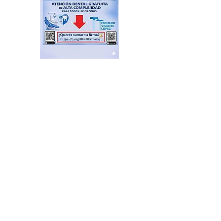
El Sindicato de
Municipales de Vicente
López capacitó sobre
técnicas de RCP