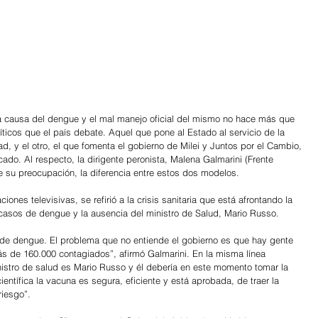
 a causa del dengue y el mal manejo oficial del mismo no hace más que 
ticos que el país debate. Aquel que pone al Estado al servicio de la 
, y el otro, el que fomenta el gobierno de Milei y Juntos por el Cambio, 
cado. Al respecto, la dirigente peronista, Malena Galmarini (Frente 
e su preocupación, la diferencia entre estos dos modelos.
ones televisivas, se refirió a la crisis sanitaria que está afrontando la 
asos de dengue y la ausencia del ministro de Salud, Mario Russo.
 de dengue. El problema que no entiende el gobierno es que hay gente 
 de 160.000 contagiados”, afirmó Galmarini. En la misma línea 
inistro de salud es Mario Russo y él debería en este momento tomar la 
entífica la vacuna es segura, eficiente y está aprobada, de traer la 
riesgo”.