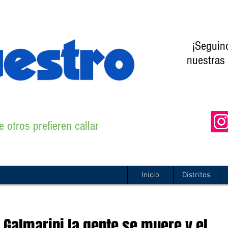
¡Seguin
nuestras 
 otros prefieren callar
Inicio
Distritos
Galmarini la gente se muere y el