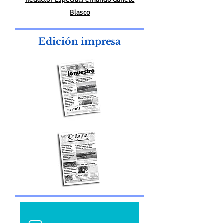
Diseño Web. Marcelo Fontana desing
Redactor Especial:Fernando Gañete
Blasco
Edición impresa