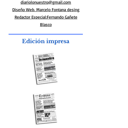
Edición N°7936
07/08/2026
Periódico Lo Nuestro
Director: Miguel "Tano" Armaleo
Propietario: Miguel Angel Armaleo
Monteverde 3297 - Olivos |
15 6752 3949
diariolonuestro@gmail.com
Diseño Web. Marcelo Fontana desing
Redactor Especial:Fernando Gañete
Blasco
Edición impresa