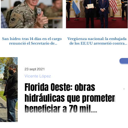
San Isidro: tras 14 días en el cargo
Vergüenza nacional: la embajada
renunció el Secretario de
de los EE.UU arremetió contra
Seguridad
una cooperativa de Neuquén
23 sept 2021
Vicente López
Florida Oeste: obras
hidráulicas que prometen
beneficiar a 70 mil
personas
Inversiones provinciales y municipales procuran mitigar e
impedir inundaciones Producto de una naturaleza que