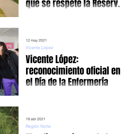
que se respete la Reserva
Ecológica
Producto de la voracidad inmobiliaria y falta de severidad
institucional, grandes extensiones de humedales se
vieron afectados, entre...
12 may 2021
Vicente López
Vicente López:
reconocimiento oficial en
el Día de la Enfermería
Jorge Macri reconoció y agradeció a las enfermeras en su
día Foto: Macri estrecha los puños de una de las tantas
profesionales de la...
19 abr 2021
Región Norte