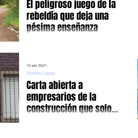
El peligroso juego de la
rebeldía que deja una
pésima enseñanza
Alentados por Mauricio Macri y Patricia Bullrich, Larreta e
intendente de Juntos por el Cambio, invitan a su
electorado a violar las...
10 abr 2021
Vicente López
Carta abierta a
empresarios de la
construcción que solo
hablan de dinero y de
Agrupaciones vecinales de Vicente López objetan a
empresarios de la construcción y reclaman al municipio
cuentos de hadas
un Plan Urbano consensuado con...