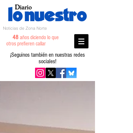
Noticias de Zona Norte
48
años diciendo lo que
otros prefieren callar
¡Seguinos también en nuestras redes
sociales!