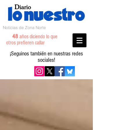
Noticias de Zona Norte
48
años diciendo lo que
otros prefieren callar
¡Seguinos también en nuestras redes
sociales!