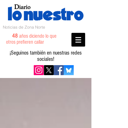
Noticias de Zona Norte
48
años diciendo lo que
otros prefieren callar
¡Seguinos también en nuestras redes
sociales!