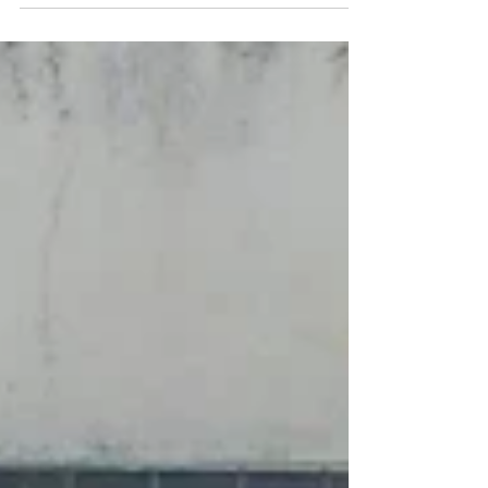
provincial, en la pediatría del Hospital Provincial
Cordero En nombre de una supuesta libertad, con
toda intencionalidad, el gobierno nacional destruye el
prestigioso Hospital Garrahan a partir de no entregarle
fondos requeridos. Lo que es definido, por no pocos
dirigentes y profesionales de la salud, como “cruel” y
“perverso”. Tampoco es una novedad que el gobierno
de la provincia de Buenos Aires, a pesar de que el
gobiern