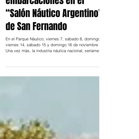
embarcaciones en el
“Salón Náutico Argentino”
de San Fernando
En el Parque Náutico, viernes 7, sábado 8, domingo 9,
viernes 14, sábado 15 y domingo 16 de noviembre
Una vez más, la industria náutica nacional, seriamente
afectada por el modelo del gobierno nacional, estará
presentando todo su potencial en la 24a. Edición del
“Salón Náutico Argentino” que se llevará adelante en
el Parque Náutico (Almirante Martin y el río). Serán
más de 200 embarcaciones, stands de importantes
marcas y atracciones para toda la familia, exhibidas
en un inig