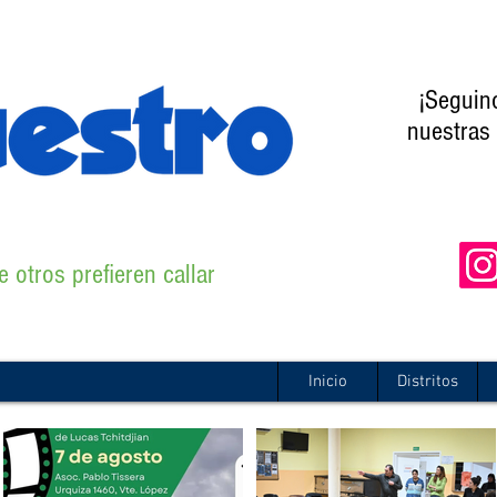
¡Seguin
nuestras 
 otros prefieren callar
Inicio
Distritos