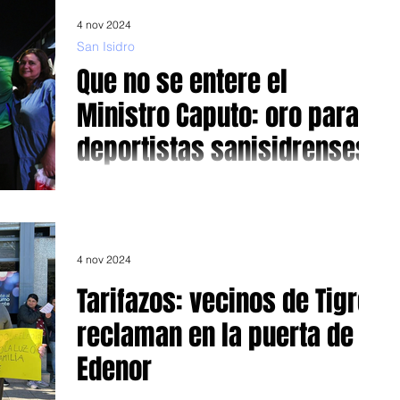
4 nov 2024
San Isidro
Que no se entere el
Ministro Caputo: oro para
deportistas sanisidrenses
Tras disputar los Juegos Bonaerenses 2024. Sin hacer
mucho ruido, dicen, para que el ministro Luis “Toto”
Caputo no se las arrebate -el...
4 nov 2024
Tarifazos: vecinos de Tigre
reclaman en la puerta de
Edenor