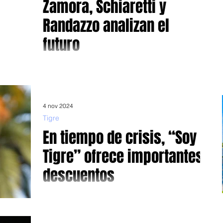
Zamora, Schiaretti y
Randazzo analizan el
futuro
Dentro del ciclo de charlas “Ciudades Futuras” que
organiza el municipio. Martes 5 de noviembre a partir de
las 10, en el MAT. Con el...
4 nov 2024
Tigre
En tiempo de crisis, “Soy
Tigre” ofrece importantes
descuentos
En comercios gastronómicos de todo el distrito. Así como
en almacenes y supermercados locales la tarjeta “Soy
Tigre”, que contribuye a...