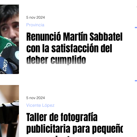
5 nov 2024
Provincia
Renunció Martín Sabbatella
con la satisfacción del
deber cumplido
Luego de que la cuestionada Corte Suprema confirmara el
fallo que lo condenó por intentar “hacer cumplir la Ley de
Medios”. Foto TELAM.-...
5 nov 2024
Vicente López
Taller de fotografía
publicitaria para pequeños