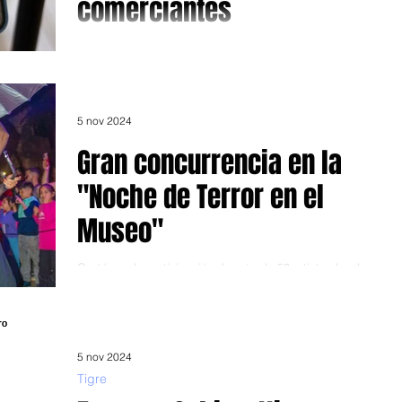
comerciantes
Libre y gratuito en el Centro Universitario Munro.
Impulsado por el municipio de Vicente López, los
miércoles 13, 20 y 27 de noviembre se...
5 nov 2024
Gran concurrencia en la
"Noche de Terror en el
Museo"
Contó con la participación de más de 50 artistas locales.
La gran concurrencia a la "Noche de Terror en el Museo"
organizada por el...
5 nov 2024
Tigre