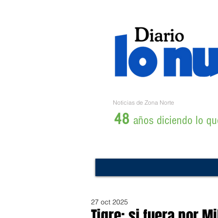
Noticias de Zona Norte
48
años diciendo lo que
27 oct 2025
Tigre: si fuera por M