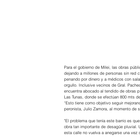
Para el gobierno de Milei, las obras públi
dejando a millones de personas sin red c
penando por dinero y a médicos con salar
orgullo. Inclusive vecinos de Gral. Pache
encuentra abocado al tendido de obras plu
Las Tunas, donde se efectúan 800 mts de
“Esto tiene como objetivo seguir mejorand
peronista, Julio Zamora, al momento de su
"El problema que tenía este barrio es qu
obra tan importante de desagüe pluvial.
esta calle no vuelva a anegarse una vez q