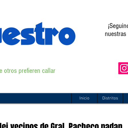
¡Seguin
nuestras 
 otros prefieren callar
Inicio
Distritos
ilei vecinos de Gral. Pacheco nadan