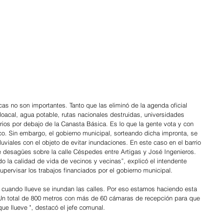
cas no son importantes. Tanto que las eliminó de la agenda oficial 
loacal, agua potable, rutas nacionales destruidas, universidades 
ios por debajo de la Canasta Básica. Es lo que la gente vota y con 
co. Sin embargo, el gobierno municipal, sorteando dicha impronta, se 
viales con el objeto de evitar inundaciones. En este caso en el barrio 
 desagües sobre la calle Céspedes entre Artigas y José Ingenieros. 
o la calidad de vida de vecinos y vecinas”, explicó el intendente 
pervisar los trabajos financiados por el gobierno municipal.
e cuando llueve se inundan las calles. Por eso estamos haciendo esta 
 Un total de 800 metros con más de 60 cámaras de recepción para que 
ue llueve ", destacó el jefe comunal.