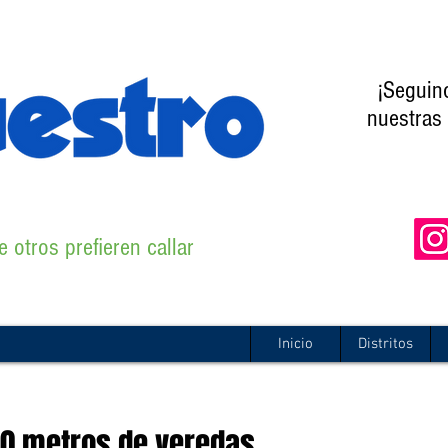
¡Seguin
nuestras 
 otros prefieren callar
Inicio
Distritos
000 metros de veredas