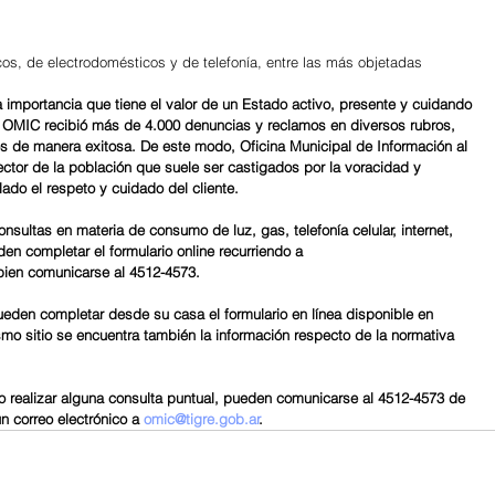
icos, de electrodomésticos y de telefonía, entre las más objetadas
 importancia que tiene el valor de un Estado activo, presente y cuidando 
la OMIC recibió más de 4.000 denuncias y reclamos en diversos rubros, 
os de manera exitosa. De este modo, Oficina Municipal de Información al 
tor de la población que suele ser castigados por la voracidad y 
do el respeto y cuidado del cliente.
nsultas en materia de consumo de luz, gas, telefonía celular, internet, 
den completar el formulario online recurriendo a 
 bien comunicarse al 4512-4573.
ueden completar desde su casa el formulario en línea disponible en 
smo sitio se encuentra también la información respecto de la normativa 
o realizar alguna consulta puntual, pueden comunicarse al 4512-4573 de 
n correo electrónico a 
omic@tigre.gob.ar
.