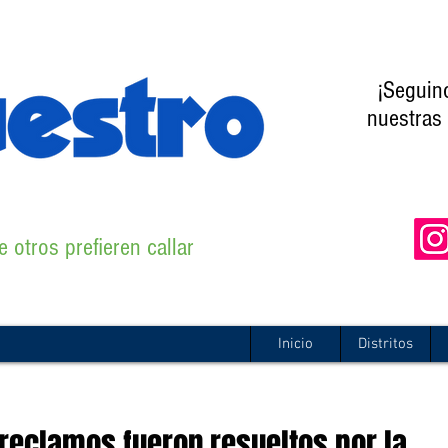
¡Seguin
nuestras 
 otros prefieren callar
Inicio
Distritos
 reclamos fueron resueltos por la