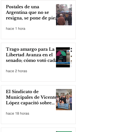
Postales de una
Argentina que no se
resigna, se pone de pie;
Zona Norte presente
hace 1 hora
Trago amargo para La
Libertad Avanza en el
senado; cómo votó cada
senador
hace 2 horas
El Sindicato de
Municipales de Vicente
López capacitó sobre
técnicas de RCP
hace 18 horas