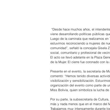
 “Desde hace muchos años, el intendente Julio Zamora, junto a la Secretaría de Mujeres, Géneros e Infancias, 
viene desarrollando políticas públicas que
Luego de la caminata que realizamos en 
estuvimos reconociendo a mujeres de nues
comunidad”, señaló la concejala Gisela 
social, comunitario y profesional de vecina
El acto se llevó adelante en la Plaza Ge
de la Mujer. El cierre fue coronado con la 
Presente en el evento, la secretaria de Mu
comentó: “Hemos tenido diversas activid
visibilización y sensibilización. Estuvimo
organización del evento como parte de un
Miss Bolivia, quien simboliza la lucha de
Por su parte, la subsecretaría de Cultura
más y nada menos que en el marco del Me
Trabajamos muy intensamente durante tod