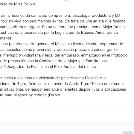
culo de Miss Bolivia".
o de la reconocida cantante, compositora, psicóloga, productora y DJ 
show en vivo con sus mejores éxitos. Se trata de una artista que fusiona 
cumbia villera y reggae. En su carrera, fue premiada como Mejor Artista 
t Latino, y reconocida por la Legislatura de Buenos Aires, por su 
humanos.
as con perspectiva de género, el Municipio lleva adelante programas de 
ncias sexuales como prevención y detección precoz de cáncer genito-
nterrupción voluntaria y legal del embarazo, enmarcado en el Protocolo 
 de protección con la Comisaría de la Mujer y la Familia, una 
y 2 Juzgados de Familia en el Polo Judicial del distrito.
istencia a víctimas de violencia de género como Mujeres que 
as de Tigre. Asimismo, a través de Alerta Tigre-Género se ofrece el 
ar situaciones de riesgo mediante diferentes dispositivos o aplicaciones 
erta para Mujeres Agredidas (DAMA