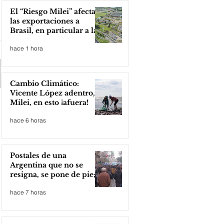
El “Riesgo Milei” afecta
las exportaciones a
Brasil, en particular a la
industria automotriz de
hace 1 hora
la provincia
Cambio Climático:
Vicente López adentro,
Milei, en esto ¡afuera!
hace 6 horas
Postales de una
Argentina que no se
resigna, se pone de pie;
Zona Norte presente
hace 7 horas