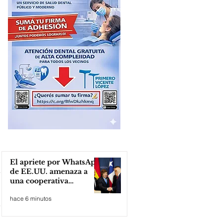
El apriete por WhatsApp
de EE.UU. amenaza a
una cooperativa
argentina para boicotear
hace 6 minutos
a Huawei