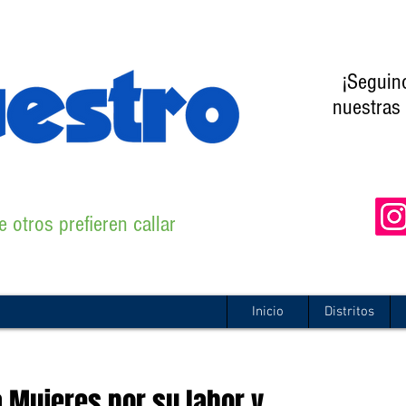
¡Seguin
nuestras 
 otros prefieren callar
Inicio
Distritos
a Mujeres por su labor y