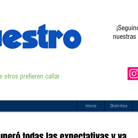
¡Seguin
nuestras 
 otros prefieren callar
Inicio
Distritos
uperó todas las expectativas y va