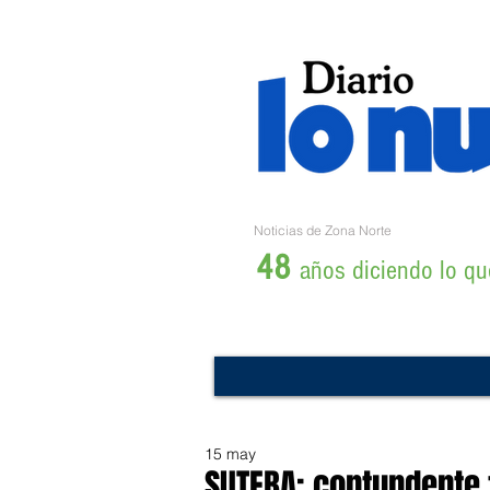
Noticias de Zona Norte
48
años diciendo lo que
15 may
SUTEBA: contundente t