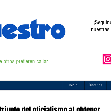
¡Seguin
nuestras 
 otros prefieren callar
Inicio
Distritos
riunfo del oficialismo al obtener