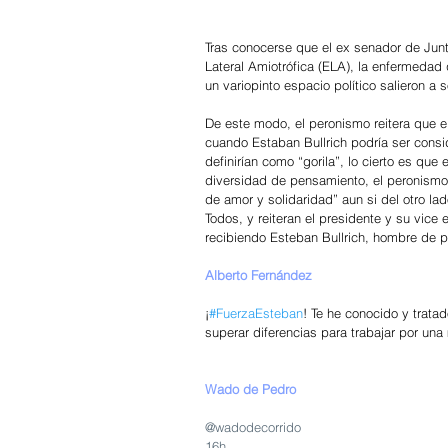
Tras conocerse que el ex senador de Junt
Lateral Amiotrófica (ELA), la enfermedad 
un variopinto espacio político salieron a 
De este modo, el peronismo reitera que e
cuando Estaban Bullrich podría ser consi
definirían como “gorila”, lo cierto es que
diversidad de pensamiento, el peronismo
de amor y solidaridad” aun si del otro lad
Todos, y reiteran el presidente y su vice
recibiendo Esteban Bullrich, hombre de pr
Alberto Fernández
¡
#FuerzaEsteban
! Te he conocido y trata
superar diferencias para trabajar por una
Wado de Pedro 
@wadodecorrido
16h