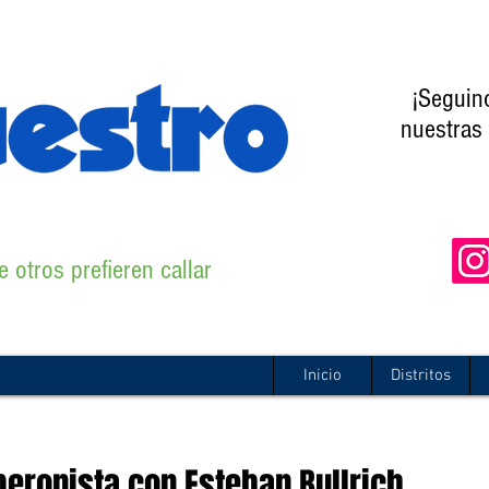
¡Seguin
nuestras 
 otros prefieren callar
Inicio
Distritos
peronista con Esteban Bullrich