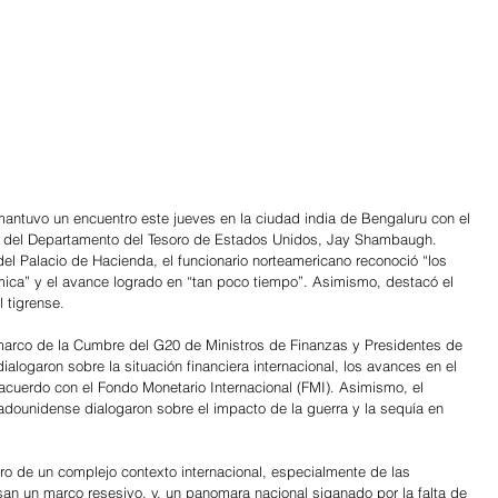
antuvo un encuentro este jueves en la ciudad india de Bengaluru con el 
s del Departamento del Tesoro de Estados Unidos, Jay Shambaugh. 
el Palacio de Hacienda, el funcionario norteamericano reconoció “los 
ica” y el avance logrado en “tan poco tiempo”. Asimismo, destacó el 
 tigrense.
 marco de la Cumbre del G20 de Ministros de Finanzas y Presidentes de 
ogaron sobre la situación financiera internacional, los avances en el 
acuerdo con el Fondo Monetario Internacional (FMI). Asimismo, el 
tadounidense dialogaron sobre el impacto de la guerra y la sequía en 
ro de un complejo contexto internacional, especialmente de las 
n un marco resesivo, y, un panomara nacional siganado por la falta de 