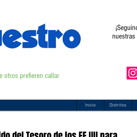
¡Seguin
nuestras 
 otros prefieren callar
Inicio
Distritos
do del Tesoro de los EE.UU para